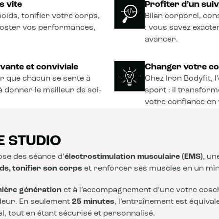
s vite
Profiter d’un sui
oids, tonifier votre corps,
Bilan corporel, con
ooster vos performances,
: vous savez exact
avancer.
vante et conviviale
Changer votre co
r que chacun se sente à
Chez Iron Bodyfit, 
à donner le meilleur de soi-
sport : il transform
votre confiance en 
E STUDIO
se des séance d’
électrostimulation musculaire (EMS)
, u
ds, tonifier son corps
et renforcer ses muscles en un mi
nière génération
et à l’accompagnement d’une votre coach,
deur. En seulement
25 minutes
, l’entraînement est équiva
, tout en étant sécurisé et personnalisé.