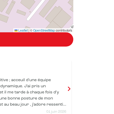
Leaflet
|
©
OpenStreetMap
contributors
Ben 82
tive ; acceuil d'une équipe
Très bon accue
dynamique. J'ai pris un
recommande l'
 il me tarde à chaque fois d'y
 une bonne posture de mon
st au beau jour , j'adore ressentir
ent à nouveau. Merci Tristan et
01 juin 2026