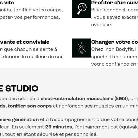
s vite
Profiter d’un sui
oids, tonifier votre corps,
Bilan corporel, con
ooster vos performances,
: vous savez exact
avancer.
vante et conviviale
Changer votre co
r que chacun se sente à
Chez Iron Bodyfit, 
à donner le meilleur de soi-
sport : il transform
votre confiance en 
E STUDIO
se des séance d’
électrostimulation musculaire (EMS)
, u
ds, tonifier son corps
et renforcer ses muscles en un mi
nière génération
et à l’accompagnement d’une votre coach,
deur. En seulement
25 minutes
, l’entraînement est équiva
, tout en étant sécurisé et personnalisé.