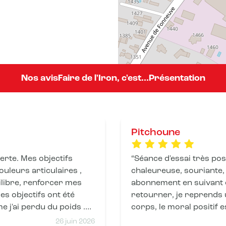
Nos avis
Faire de l'Iron, c'est...
Présentation
Pitchoune
bjectifs
Séance d'essai très posi
ouleurs articulaires ,
chaleureuse, souriante, 
ilibre, renforcer mes
abonnement en suivant et
retourner, je reprends
e j'ai perdu du poids .
corps, le moral positif e
n grand merci aux coachs
mes muscles qui travaill
26 juin 2026