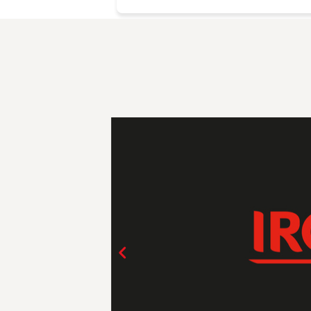
pour votre travail et votre inve
chacun d'entre nous ... et tout pa
et Tristan qui sont formidables. 
également les votres . Je recom