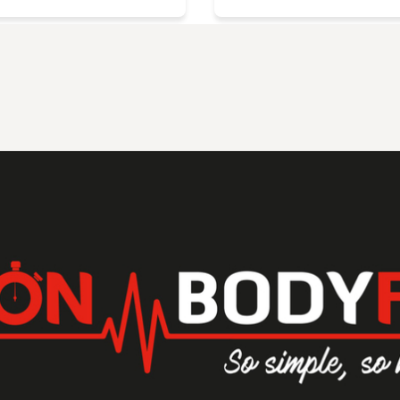
stissement auprès de
Valérie pour votre bonn
rticulièrement à Valérie
surtout ne changé rien.
Nos victoires sont
mande vivement !