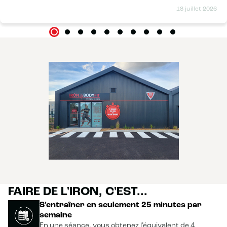
place initiale. Je precise que j'avais l'accord de ma sage
18 juillet 2026
femme et terminé la rééducation du périnée avant de
commencer. Porter un bébé tous les jours n'est pas anodin
et je peux vraiment affirmer que les séances m'ont permise
de faire face aux douleurs aux épaules et au dos. Je n'ai pas
ressenti tout de suite les effets du renforcement
musculaire profond mais après trois mois je vois une
énorme différence. Évidemment ce n'est pas magique,
durant les séances il faut contracter volontairement les
muscles pour optimiser les effets, il faut avoir une hygiène
de vie saine mais en faisant des efforts le résultat est
rapidement visible. Et évidemment l'équipe est super
sympa ! On est toujours de bonne humeur quand on passe
la porte. Je recommande sans hésiter. 😉
FAIRE DE L'IRON, C'EST...
S’entraîner en seulement 25 minutes par
semaine
En une séance, vous obtenez l’équivalent de 4