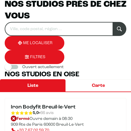
NOS STUDIOS PRÈS DE CHEZ
VOUS
Rechercher
Veuillez
0
un
renseigner
résultat(s)
établissement
une
trouvé(s)
adresse
ME LOCALISER
FILTRES
Ouvert actuellement
NOS STUDIOS EN OISE
Liste
Carte
Iron Bodyfit Breuil-le-Vert
5,0
66 avis
Fermé
Ouvre demain à 08:30
909 Rte de Paris 60600 Breuil-Le-Vert
+33 7 67 02 59 70