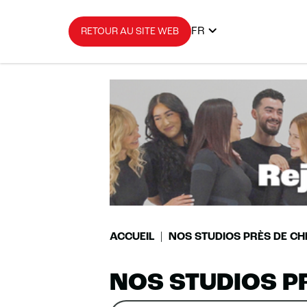
FR
RETOUR AU SITE WEB
ACCUEIL
NOS STUDIOS PRÈS DE CH
NOS STUDIOS P
Rechercher
Veuillez
0