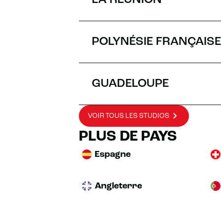
LA RÉUNION
PRENDR
ITINÉRAIRE
POLYNÉSIE FRANÇAISE
GUADELOUPE
VOIR TOUS LES STUDIOS
PLUS DE PAYS
Espagne
Angleterre