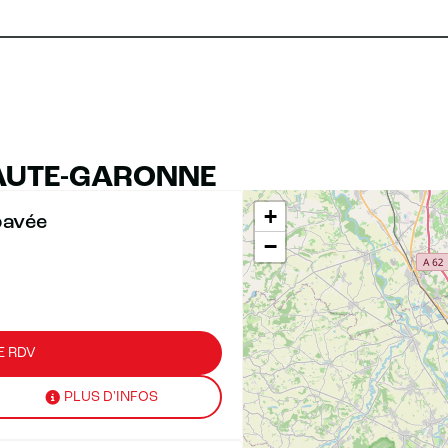
AUTE-GARONNE
+
pavée
−
E RDV
PLUS D'INFOS