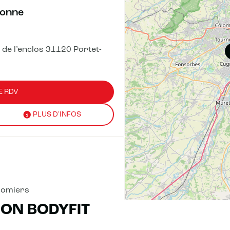
ronne
e de l’enclos 31120 Portet-
E RDV
PLUS D'INFOS
lomiers
RON BODYFIT
E RDV