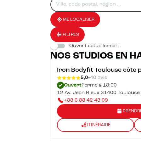
un
renseigner
résultat(s)
établissement
une
trouvé(s)
adresse
ME LOCALISER
FILTRES
Ouvert actuellement
NOS STUDIOS EN H
Iron Bodyfit Toulouse côte 
5,0
40 avis
Ouvert
Ferme à 13:00
12 Av. Jean Rieux 31400 Toulouse
+33 6 88 42 43 09
PRENDR
ITINÉRAIRE