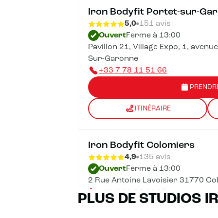
Iron Bodyfit Portet-sur-Ga
5,0
151 avis
Ouvert
Ferme à 13:00
Pavillon 21, Village Expo, 1, avenu
Sur-Garonne
+33 7 78 11 51 66
PRENDR
ITINÉRAIRE
Iron Bodyfit Colomiers
4,9
135 avis
Ouvert
Ferme à 13:00
2 Rue Antoine Lavoisier 31770 Co
+33 6 86 33 00 17
PLUS DE STUDIOS I
PRENDR