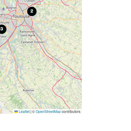
2
3
Leaflet
|
©
OpenStreetMap
contributors