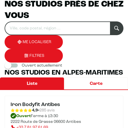
NOS STUDIOS PRÈS DE CHEZ
VOUS
Rechercher
Veuillez
0
un
renseigner
résultat(s)
établissement
une
trouvé(s)
adresse
ME LOCALISER
FILTRES
Ouvert actuellement
NOS STUDIOS EN ALPES-MARITIMES
Liste
Carte
Iron Bodyfit Antibes
4,9
285 avis
Ouvert
Ferme à 13:30
2222 Route de Grasse 06600 Antibes
+33 7 81 97 61 69