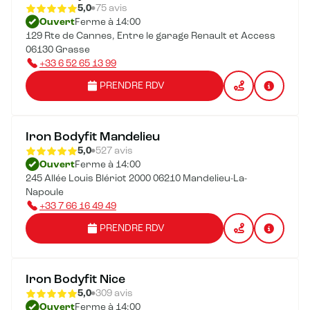
5,0
75 avis
Ouvert
Ferme à 14:00
129 Rte de Cannes, Entre le garage Renault et Access
06130 Grasse
+33 6 52 65 13 99
PRENDRE RDV
Iron Bodyfit Mandelieu
5,0
527 avis
Ouvert
Ferme à 14:00
245 Allée Louis Blériot 2000 06210 Mandelieu-La-
Napoule
+33 7 66 16 49 49
PRENDRE RDV
Iron Bodyfit Nice
5,0
309 avis
Ouvert
Ferme à 14:00