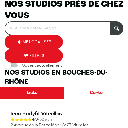
NOS STUDIOS PRÈS DE CHEZ
VOUS
Rechercher
Veuillez
0
un
renseigner
résultat(s)
établissement
une
trouvé(s)
adresse
ME LOCALISER
FILTRES
Ouvert actuellement
NOS STUDIOS EN BOUCHES-DU-
RHÔNE
Liste
Carte
Iron Bodyfit Vitrolles
4,9
52 avis
2 Avenue de la Petite Mer 13127 Vitrolles