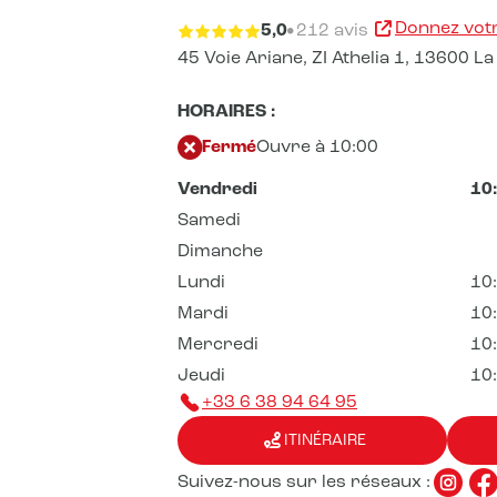
Donnez votr
5,0
212 avis
45 Voie Ariane,
ZI Athelia 1,
13600 La 
HORAIRES :
Fermé
Ouvre à 10:00
Vendredi
10
Samedi
Dimanche
Lundi
10
Mardi
10
Mercredi
10
Jeudi
10
+33 6 38 94 64 95
ITINÉRAIRE
Suivez-nous sur les réseaux :