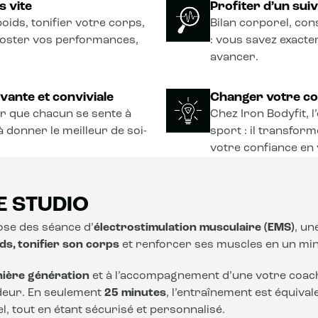
s vite
Profiter d’un sui
oids, tonifier votre corps,
Bilan corporel, con
ooster vos performances,
: vous savez exact
avancer.
vante et conviviale
Changer votre co
r que chacun se sente à
Chez Iron Bodyfit, 
à donner le meilleur de soi-
sport : il transform
votre confiance en 
E STUDIO
se des séance d’
électrostimulation musculaire (EMS)
, u
ds, tonifier son corps
et renforcer ses muscles en un mi
nière génération
et à l’accompagnement d’une votre coach,
deur. En seulement
25 minutes
, l’entraînement est équiva
, tout en étant sécurisé et personnalisé.