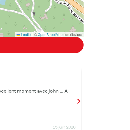
Leaflet
|
©
OpenStreetMap
contributors
Éric Beroud
cellent moment avec john ... A
Une très bell
Vivement la pr
15 juin 2026