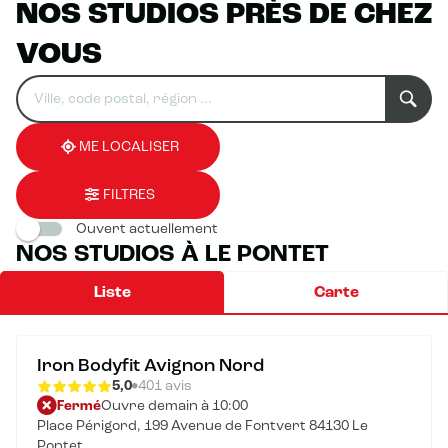
NOS STUDIOS PRÈS DE CHEZ
VOUS
Rechercher
Veuillez
0
un
renseigner
résultat(s)
établissement
une
trouvé(s)
adresse
ME LOCALISER
FILTRES
Ouvert actuellement
NOS STUDIOS À LE PONTET
Liste
Carte
Iron Bodyfit Avignon Nord
5,0
401 avis
Fermé
Ouvre demain à 10:00
Place Périgord, 199 Avenue de Fontvert 84130 Le
Pontet